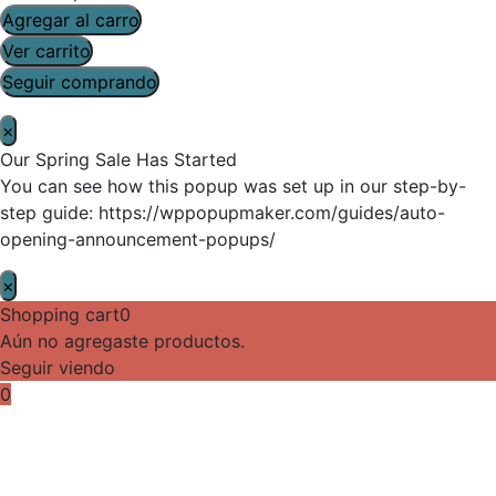
Agregar al carro
Ver carrito
Seguir comprando
×
Our Spring Sale Has Started
You can see how this popup was set up in our step-by-
step guide: https://wppopupmaker.com/guides/auto-
opening-announcement-popups/
×
Shopping cart
0
Aún no agregaste productos.
Seguir viendo
0