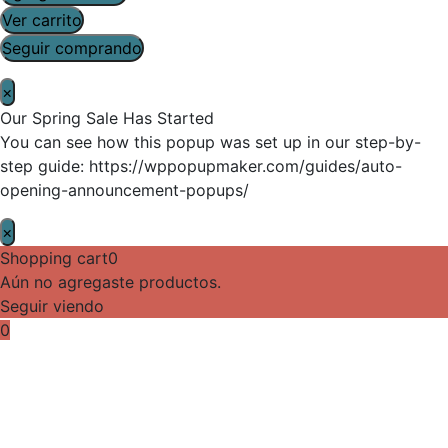
Ver carrito
Seguir comprando
×
Our Spring Sale Has Started
You can see how this popup was set up in our step-by-
step guide: https://wppopupmaker.com/guides/auto-
opening-announcement-popups/
×
Shopping cart
0
Aún no agregaste productos.
Seguir viendo
0