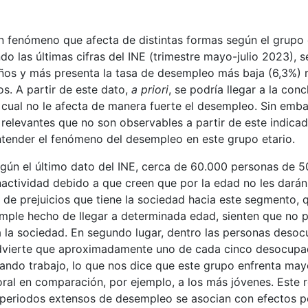
n fenómeno que afecta de distintas formas según el grupo e
do las últimas cifras del INE (trimestre mayo-julio 2023), 
os y más presenta la tasa de desempleo más baja (6,3%) 
os. A partir de este dato,
a priori
, se podría llegar a la con
cual no le afecta de manera fuerte el desempleo. Sin embar
relevantes que no son observables a partir de este indica
ntender el fenómeno del desempleo en este grupo etario.
egún el último dato del INE, cerca de 60.000 personas de 5
nactividad debido a que creen que por la edad no les dará
do de prejuicios que tiene la sociedad hacia este segmento, 
imple hecho de llegar a determinada edad, sienten que no 
 la sociedad. En segundo lugar, dentro las personas deso
advierte que aproximadamente uno de cada cinco desocupa
ndo trabajo, lo que nos dice que este grupo enfrenta mayo
oral en comparación, por ejemplo, a los más jóvenes. Este 
 periodos extensos de desempleo se asocian con efectos pe