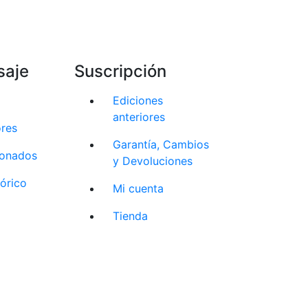
saje
Suscripción
Ediciones
anteriores
ores
Garantía, Cambios
cionados
y Devoluciones
tórico
Mi cuenta
Tienda