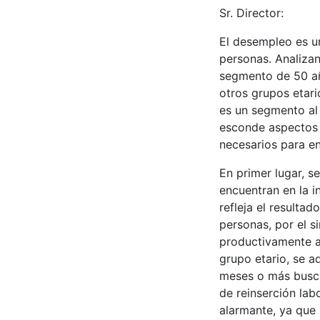
Sr. Director:
El desempleo es u
personas. Analizan
segmento de 50 añ
otros grupos etari
es un segmento al 
esconde aspectos 
necesarios para e
En primer lugar, s
encuentran en la i
refleja el resulta
personas, por el s
productivamente a
grupo etario, se 
meses o más busca
de reinserción lab
alarmante, ya que