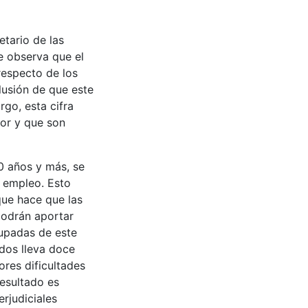
tario de las
se observa que el
respecto de los
clusión de que este
go, esta cifra
dor y que son
0 años y más, se
n empleo. Esto
que hace que las
podrán aportar
cupadas de este
dos lleva doce
res dificultades
resultado es
rjudiciales