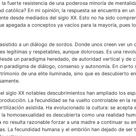
a la fuerte resistencia de una poderosa minoría de mentali
dad católica? En mi opinión, la respuesta se encuentra en un
ente desde mediados del siglo XX. Esto no ha sido compren
gue apegada a conceptos ya vacíos para la mayoría, pues l
sistido a un diálogo de sordos. Donde unos creen ver un c
s legítimas y respetables, aunque dolorosas. Es una revolu
esde un paradigma heredado, de autoridad vertical y de co
n paradigma de diálogo, consenso y autonomía. En cierto s
trimonio de una elite iluminada, sino que es descubierto en
samente.
l siglo XX notables descubrimientos han ampliado los espa
producción. La fecundidad se ha vuelto controlable en la re
ertilización asistida. Ha evolucionado la cultura: se acepta e
 la homosexualidad es descubierta como una realidad hum
 no resulta razonable forzar a una madre a continuar su 
cas. La fecundidad humana y el embrión han dejado de ser 