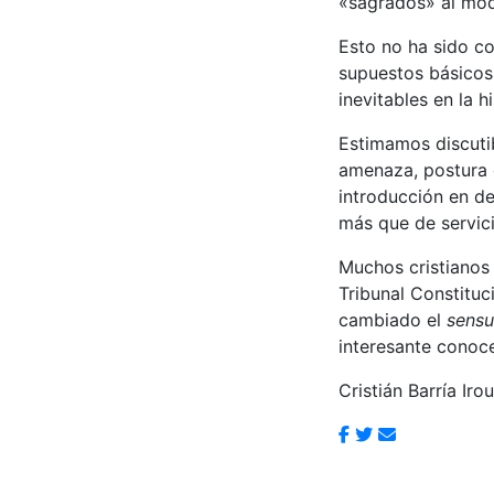
«sagrados» al mod
Esto no ha sido c
supuestos básicos 
inevitables en la hi
Estimamos discutib
amenaza, postura q
introducción en de
más que de servici
Muchos cristianos 
Tribunal Constituc
cambiado el
sensu
interesante conoce
Cristián Barría Ir