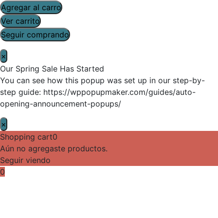
Agregar al carro
Ver carrito
Seguir comprando
×
Our Spring Sale Has Started
You can see how this popup was set up in our step-by-
step guide: https://wppopupmaker.com/guides/auto-
opening-announcement-popups/
×
Shopping cart
0
Aún no agregaste productos.
Seguir viendo
0