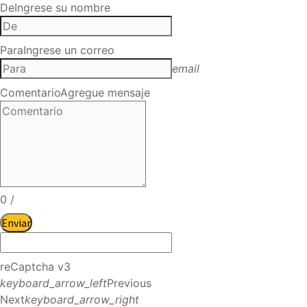
De
Ingrese su nombre
Para
Ingrese un correo
email
Comentario
Agregue mensaje
0
/
Enviar
reCaptcha v3
keyboard_arrow_left
Previous
Next
keyboard_arrow_right