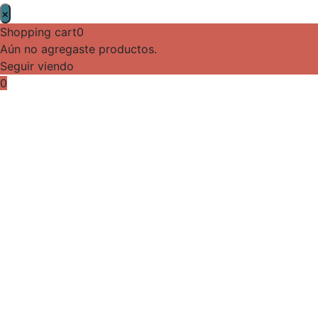
×
Shopping cart
0
Aún no agregaste productos.
Seguir viendo
0