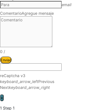
email
Comentario
Agregue mensaje
0
/
Enviar
reCaptcha v3
keyboard_arrow_left
Previous
Next
keyboard_arrow_right
×
1
Step 1