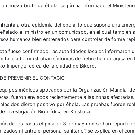
 un nuevo brote de ébola, según ha informado el Ministerio
nfrenta a otra epidemia del ébola, lo que supone una emer
 señalado el ministro en un comunicado, en el cual también 
sos humanos bien entrenados para controlar de forma rápid
ote fuese confirmado, las autoridades locales informaron q
an fallecido, mostraban síntomas de fiebre hemorrágica en 
oko Impenge, cerca de la ciudad de Bikoro.
DE PREVENIR EL CONTAGIO
 equipos médicos apoyados por la Organización Mundial de
ras, fueron enviados recientemente a las zonas afectadas.
ales dos dieron positivo por ébola. Las pruebas fueron real
 de Investigación Biomédica en Kinshasa.
ación de los casos el pasado 3 de mayo no se han reportad
alizados ni entre el personal sanitario”, se explica en el co