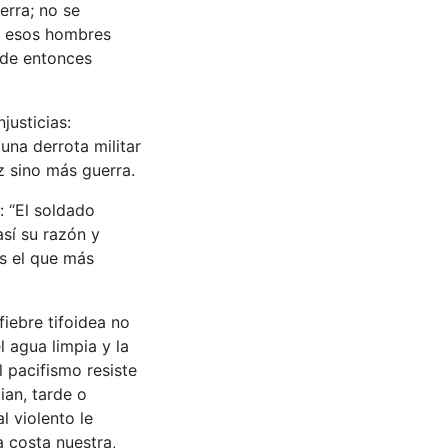
erra; no se
ue esos hombres
nde entonces
justicias:
una derrota militar
az sino más guerra.
: “El soldado
así su razón y
es el que más
iebre tifoidea no
l agua limpia y la
l pacifismo resiste
ian, tarde o
l violento le
a costa nuestra,