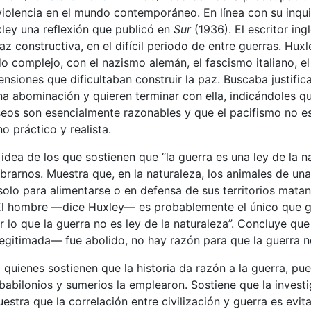
olencia en el mundo contemporáneo. En línea con su inquie
ley una reflexión que publicó en
Sur
(1936). El escritor ingl
z constructiva, en el difícil periodo de entre guerras. Huxle
o complejo, con el nazismo alemán, el fascismo italiano, 
tensiones que dificultaban construir la paz. Buscaba justific
na abominación y quieren terminar con ella, indicándoles q
seos son esencialmente razonables y que el pacifismo no e
o práctico y realista.
idea de los que sostienen que “la guerra es una ley de la na
brarnos. Muestra que, en la naturaleza, los animales de un
 solo para alimentarse o en defensa de sus territorios mata
“El hombre —dice Huxley— es probablemente el único que g
 lo que la guerra no es ley de la naturaleza”. Concluye que
egitimada— fue abolido, no hay razón para que la guerra n
quienes sostienen que la historia da razón a la guerra, pu
 babilonios y sumerios la emplearon. Sostiene que la invest
tra que la correlación entre civilización y guerra es evitab