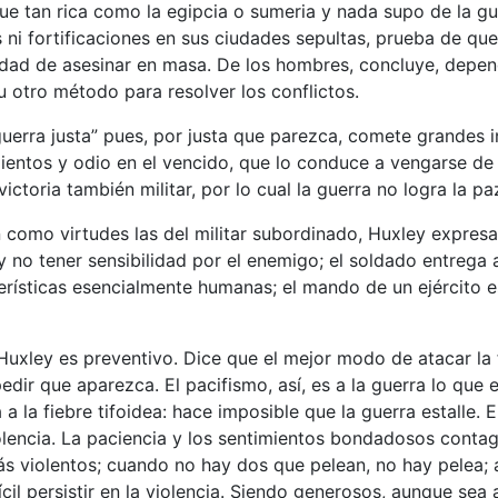
 fue tan rica como la egipcia o sumeria y nada supo de la gu
 ni fortificaciones en sus ciudades sepultas, prueba de q
sidad de asesinar en masa. De los hombres, concluye, depe
u otro método para resolver los conflictos.
guerra justa” pues, por justa que parezca, comete grandes in
ientos y odio en el vencido, que lo conduce a vengarse de 
ictoria también militar, por lo cual la guerra no logra la p
como virtudes las del militar subordinado, Huxley expresa
y no tener sensibilidad por el enemigo; el soldado entrega 
erísticas esencialmente humanas; el mando de un ejército 
Huxley es preventivo. Dice que el mejor modo de atacar la f
edir que aparezca. El pacifismo, así, es a la guerra lo que e
a la fiebre tifoidea: hace imposible que la guerra estalle. E
violencia. La paciencia y los sentimientos bondadosos contag
s violentos; cuando no hay dos que pelean, no hay pelea; a
ícil persistir en la violencia. Siendo generosos, aunque sea 