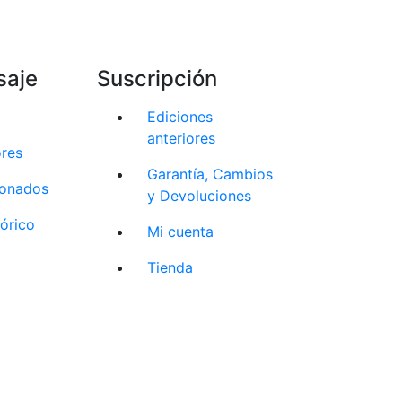
saje
Suscripción
Ediciones
anteriores
ores
Garantía, Cambios
cionados
y Devoluciones
tórico
Mi cuenta
Tienda