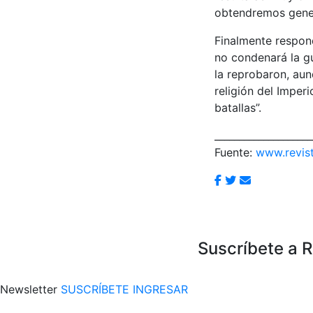
obtendremos gener
Finalmente respond
no condenará la gu
la reprobaron, aun
religión del Imper
batallas”.
____________________
Fuente:
www.revist
Suscríbete a 
Newsletter
SUSCRÍBETE
INGRESAR