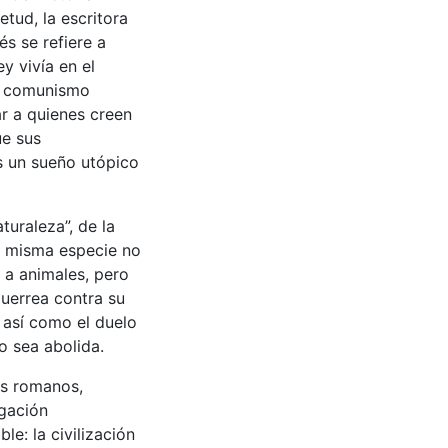
tud, la escritora
és se refiere a
y vivía en el
el comunismo
ar a quienes creen
ue sus
s un sueño utópico
turaleza”, de la
a misma especie no
n a animales, pero
uerrea contra su
 así como el duelo
o sea abolida.
es romanos,
igación
le: la civilización