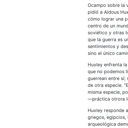
Ocampo sobre la vi
pidió a Aldous Hux
cómo lograr una pa
centro de un mund
soviético y otras 
que la guerra es u
sentimientos y de
sino el único camin
Huxley enfrenta la 
que no podemos li
guerrean entre sí;
de otra especie. 
misma especie, por
—práctica otrora l
Huxley responde a 
griegos, egipcios,
arqueológica demues