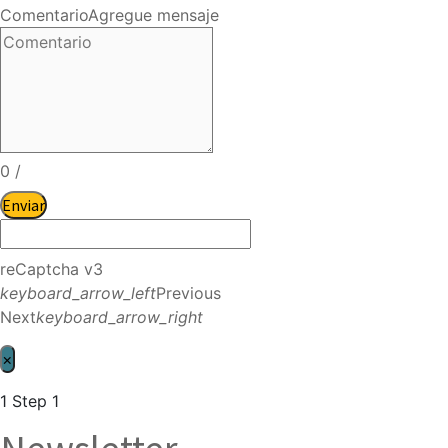
Comentario
Agregue mensaje
0
/
Enviar
reCaptcha v3
keyboard_arrow_left
Previous
Next
keyboard_arrow_right
×
1
Step 1