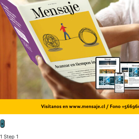
×
1
Step 1