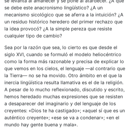
se levanta al amanecer y se pone al atardecer. ¿A qué
se debe este anacronismo lingüístico? ¿A un
mecanismo sicológico que se aferra a la intuición? ¿A
un residuo histórico heredero del primer rechazo que
la idea provocó? ¿A la simple pereza que resiste
cualquier tipo de cambio?
Sea por la razón que sea, lo cierto es que desde el
siglo XVI, cuando se formuló el modelo heliocéntrico
como la forma más razonable y precisa de explicar lo
que vemos en los cielos, el lenguaje —al contrario que
la Tierra— no se ha movido. Otro ámbito en el que la
inercia lingüística resulta llamativa es el de la religión.
A pesar de lo mucho reflexionado, discutido y escrito,
hemos heredado muchas expresiones que se resisten
a desaparecer del imaginario y del lenguaje de los
creyentes: «Dios te ha castigado»; «aquel sí que es un
auténtico creyente»; «ese se va a condenar»; «en el
mundo hay gente buena y mala».