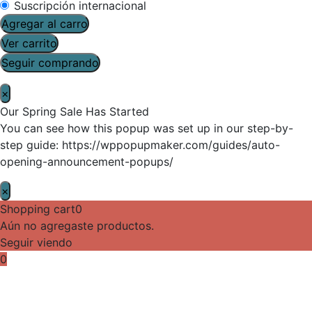
Suscripción internacional
Agregar al carro
Ver carrito
Seguir comprando
×
Our Spring Sale Has Started
You can see how this popup was set up in our step-by-
step guide: https://wppopupmaker.com/guides/auto-
opening-announcement-popups/
×
Shopping cart
0
Aún no agregaste productos.
Seguir viendo
0