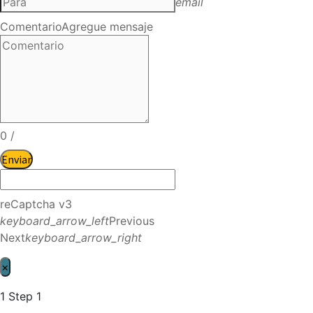
email
Comentario
Agregue mensaje
0
/
Enviar
reCaptcha v3
keyboard_arrow_left
Previous
Next
keyboard_arrow_right
×
1
Step 1