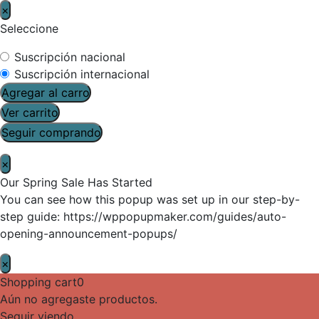
×
Seleccione
Suscripción nacional
Suscripción internacional
Agregar al carro
Ver carrito
Seguir comprando
×
Our Spring Sale Has Started
You can see how this popup was set up in our step-by-
step guide: https://wppopupmaker.com/guides/auto-
opening-announcement-popups/
×
Shopping cart
0
Aún no agregaste productos.
Seguir viendo