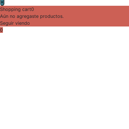
×
Shopping cart
0
Aún no agregaste productos.
Seguir viendo
0