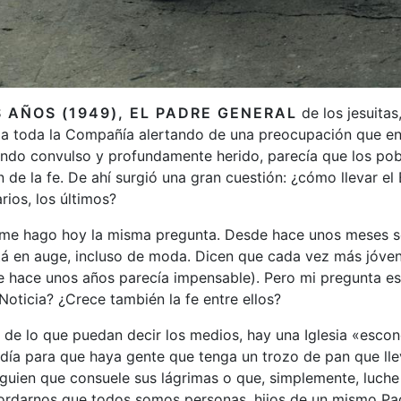
AÑOS (1949), EL PADRE GENERAL
de los jesuitas,
a a toda la Compañía alertando de una preocupación que e
ndo convulso y profundamente herido, parecía que los pob
n de la fe. De ahí surgió una gran cuestión: ¿cómo llevar el
rios, los últimos?
 me hago hoy la misma pregunta. Desde hace unos meses se
á en auge, incluso de moda. Dicen que cada vez más jóven
e hace unos años parecía impensable). Pero mi pregunta es
oticia? ¿Crece también la fe entre ellos?
 de lo que puedan decir los medios, hay una Iglesia «esco
día para que haya gente que tenga un trozo de pan que lle
guien que consuele sus lágrimas o que, simplemente, luche 
ordarnos que todos somos personas, hijos de un mismo Padr