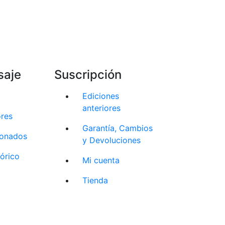
saje
Suscripción
Ediciones
anteriores
ores
Garantía, Cambios
cionados
y Devoluciones
tórico
Mi cuenta
Tienda