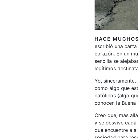
HACE MUCHOS 
escribió una cart
corazón. En un mu
sencilla se alejaba
legítimos destinata
Yo, sinceramente,
como algo que est
católicos (algo qu
conocen la Buena N
Creo que, más allá
y se desvive cada 
que encuentre a al
sociedad para rec