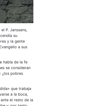
 el P. Janssens,
ncendía su
res y la gente
 Evangelio a sus
 habla de la fe
es se consideran
: ¿los pobres
ndida» que trabaja
varse a la boca,
ante el resto de la
e y, por tanto,