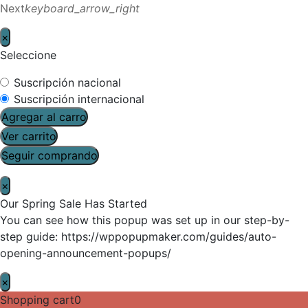
Next
keyboard_arrow_right
×
Seleccione
Suscripción nacional
Suscripción internacional
Agregar al carro
Ver carrito
Seguir comprando
×
Our Spring Sale Has Started
You can see how this popup was set up in our step-by-
step guide: https://wppopupmaker.com/guides/auto-
opening-announcement-popups/
×
Shopping cart
0