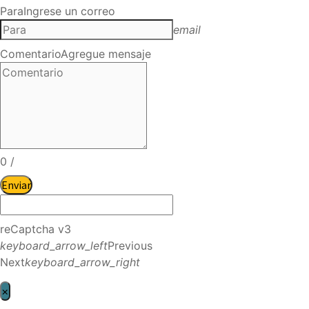
Para
Ingrese un correo
email
Comentario
Agregue mensaje
0
/
Enviar
reCaptcha v3
keyboard_arrow_left
Previous
Next
keyboard_arrow_right
×