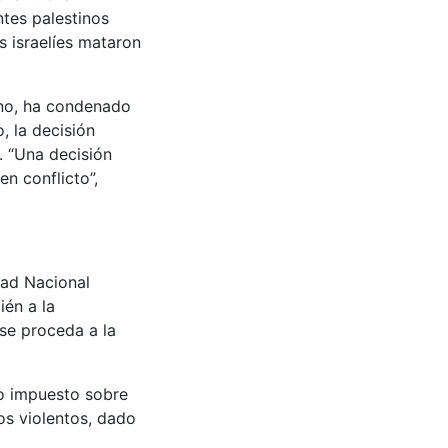
ntes palestinos
s israelíes mataron
ano, ha condenado
, la decisión
. “Una decisión
n conflicto”,
dad Nacional
ién a la
 se proceda a la
eo impuesto sobre
os violentos, dado