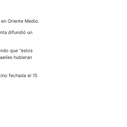
a en Oriente Medio.
nta difundió un
ando que “estos
raelíes hubieran
tino fechada el 15