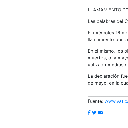
LLAMAMIENTO PO
Las palabras del C
El miércoles 16 de
llamamiento por la
En el mismo, los 
muertos, o la mayo
utilizado medios no
La declaración fue
de mayo, en la cua
____________________
Fuente:
www.vatic