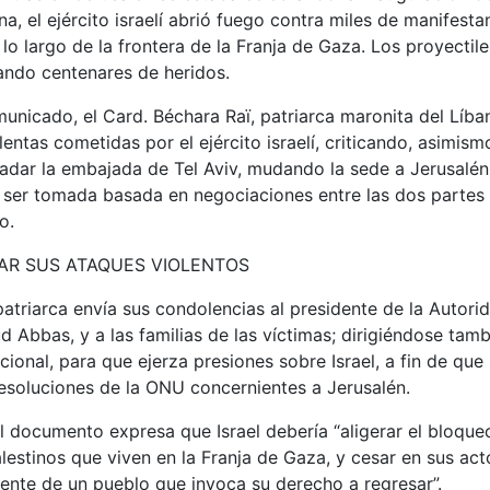
, el ejército israelí abrió fuego contra miles de manifesta
lo largo de la frontera de la Franja de Gaza. Los proyectile
ando centenares de heridos.
unicado, el Card. Béchara Raï, patriarca maronita del Líb
entas cometidas por el ejército israelí, criticando, asimismo
adar la embajada de Tel Aviv, mudando la sede a Jerusalén
ser tomada basada en negociaciones entre las dos partes e
o.
SAR SUS ATAQUES VIOLENTOS
 patriarca envía sus condolencias al presidente de la Autori
 Abbas, y a las familias de las víctimas; dirigiéndose tamb
ional, para que ejerza presiones sobre Israel, a fin de que
resoluciones de la ONU concernientes a Jerusalén.
l documento expresa que Israel debería “aligerar el bloqu
lestinos que viven en la Franja de Gaza, y cesar en sus act
ente de un pueblo que invoca su derecho a regresar”.