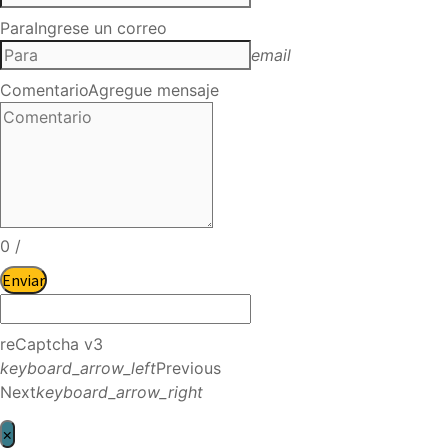
Para
Ingrese un correo
email
Comentario
Agregue mensaje
0
/
Enviar
reCaptcha v3
keyboard_arrow_left
Previous
Next
keyboard_arrow_right
×