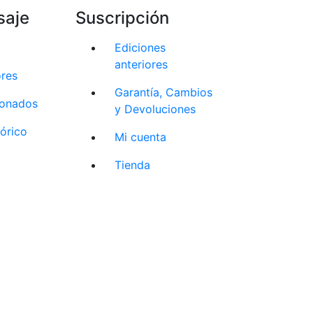
saje
Suscripción
Ediciones
anteriores
ores
Garantía, Cambios
cionados
y Devoluciones
tórico
Mi cuenta
Tienda