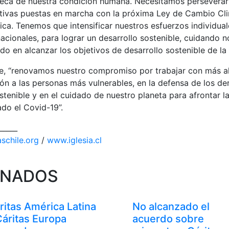
seca de nuestra condición humana. Necesitamos perseverar 
iativas puestas en marcha con la próxima Ley de Cambio Cl
ica. Tenemos que intensificar nuestros esfuerzos individual
nacionales, para lograr un desarrollo sostenible, cuidando n
do en alcanzar los objetivos de desarrollo sostenible de l
e, “renovamos nuestro compromiso por trabajar con más ahí
ción a las personas más vulnerables, en la defensa de los 
stenible y en el cuidado de nuestro planeta para afrontar la
do el Covid-19”.
_____
schile.org
/
www.iglesia.cl
ONADOS
ritas América Latina
No alcanzado el
Cáritas Europa
acuerdo sobre