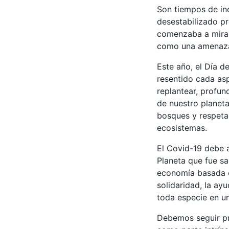
Son tiempos de in
desestabilizado p
comenzaba a mirar 
como una amenaza 
Este año, el Día d
resentido cada asp
replantear, profun
de nuestro planeta
bosques y respetar
ecosistemas.
El Covid-19 debe a
Planeta que fue sa
economía basada en
solidaridad, la ay
toda especie en un
Debemos seguir pr