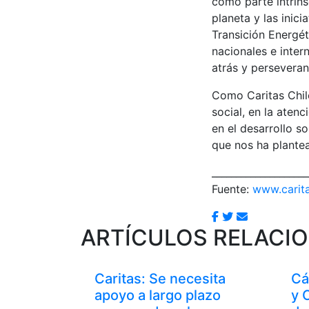
como parte intrín
planeta y las inic
Transición Energét
nacionales e inter
atrás y perseveran
Como Caritas Chil
social, en la aten
en el desarrollo so
que nos ha plantea
____________________
Fuente:
www.carita
ARTÍCULOS RELACI
Caritas: Se necesita
Cá
apoyo a largo plazo
y 