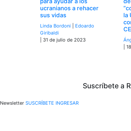
para ayudar a los
de
ucranianos a rehacer
“c
sus vidas
la
co
Linda Bordoni
|
Edoardo
C
Giribaldi
| 31 de julio de 2023
Áng
| 1
Suscríbete a 
Newsletter
SUSCRÍBETE
INGRESAR