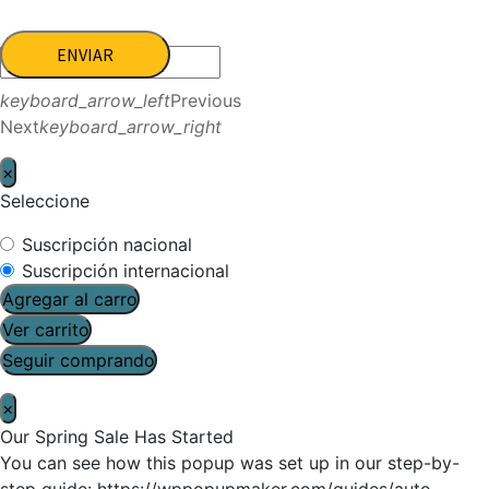
ENVIAR
keyboard_arrow_left
Previous
Next
keyboard_arrow_right
×
Seleccione
Suscripción nacional
Suscripción internacional
Agregar al carro
Ver carrito
Seguir comprando
×
Our Spring Sale Has Started
You can see how this popup was set up in our step-by-
step guide: https://wppopupmaker.com/guides/auto-