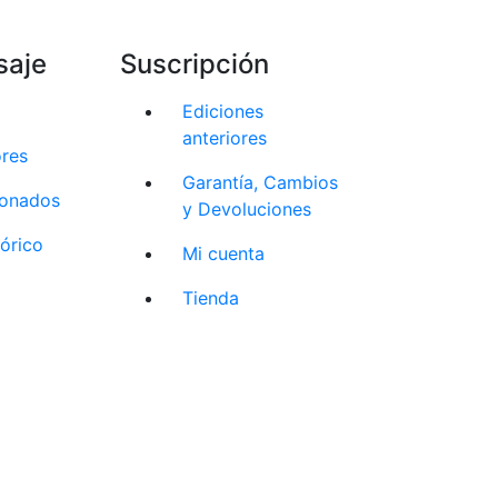
saje
Suscripción
Ediciones
anteriores
ores
Garantía, Cambios
cionados
y Devoluciones
tórico
Mi cuenta
Tienda