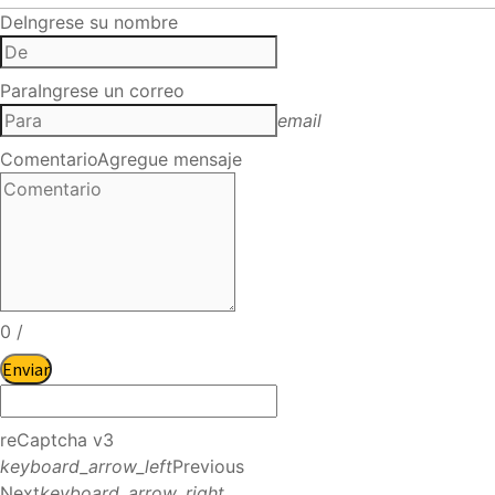
De
Ingrese su nombre
Para
Ingrese un correo
email
Comentario
Agregue mensaje
0
/
Enviar
reCaptcha v3
keyboard_arrow_left
Previous
Next
keyboard_arrow_right