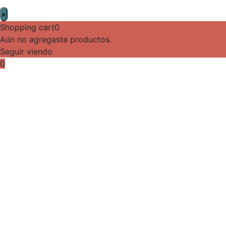
×
Shopping cart
0
Aún no agregaste productos.
Seguir viendo
0