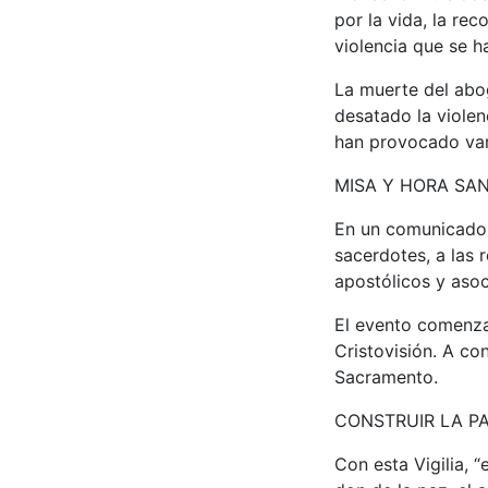
por la vida, la rec
violencia que se h
La muerte del abog
desatado la violen
han provocado var
MISA Y HORA SA
En un comunicado 
sacerdotes, a las r
apostólicos y asoci
El evento comenzar
Cristovisión. A co
Sacramento.
CONSTRUIR LA P
Con esta Vigilia, “