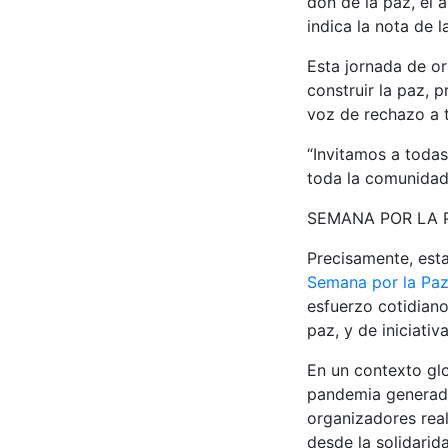
don de la paz, el 
indica la nota de l
Esta jornada de or
construir la paz, 
voz de rechazo a 
“Invitamos a todas 
toda la comunidad 
SEMANA POR LA 
Precisamente, esta
Semana por la Paz 
esfuerzo cotidiano
paz, y de iniciativ
En un contexto glo
pandemia generada 
organizadores rea
desde la solidarid