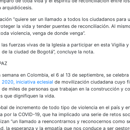
amparo de toda vida y el espíritu de reconciliación entre lo
a arquidiócesis.
ación “quiere ser un llamado a todos los ciudadanos para u
proteger la vida y tender puentes de reconciliación. Al mis
toda violencia, venga de donde venga”.
las fuerzas vivas de la Iglesia a participar en esta Vigilia 
de la ciudad de Bogotá”, concluye la nota.
PAZ
 semana en Colombia, el 6 al 13 de septiembre, se celebra 
2020, iniciativa eclesial
de movilización ciudadana cuyo fin 
 de miles de personas que trabajan en la construcción y co
as que dignifiquen la vida.
bal de incremento de todo tipo de violencia en el país y 
por la COVID-19, que ha implicado una serie de retos soci
lizan “un llamado a reencontrarnos y reconocernos como 
ad, la esperanza y la empatía que nos conduce a ser gesto