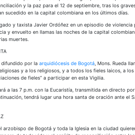
onciliación y la paz para el 12 de septiembre, tras los grav
an sucedido en la capital colombiana en los últimos días.
ado y taxista Javier Ordóñez en un episodio de violencia p
cia y envuelto en llamas las noches de la capital colombian
ias muertes.
NTA
difundido por la
arquidiócesis de Bogotá
, Mons. Rueda lla
eligiosas y a los religiosos, y a todos los fieles laicos, a l
aciones de fieles” a participar en esta Vigilia.
á a las 7 p.m. con la Eucaristía, transmitida en directo por
ntinuación, tendrá lugar una hora santa de oración ante el 
AZ
el arzobispo de Bogotá y toda la Iglesia en la ciudad quiere