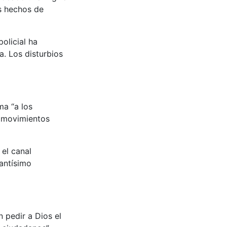
es hechos de
olicial ha
a. Los disturbios
ma “a los
os movimientos
 el canal
Santísimo
n pedir a Dios el