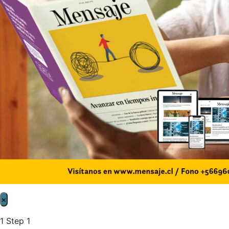
×
1
Step 1