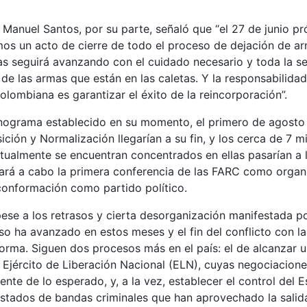
 Manuel Santos, por su parte, señaló que “el 27 de junio pr
os un acto de cierre de todo el proceso de dejación de ar
as seguirá avanzando con el cuidado necesario y toda la se
 de las armas que están en las caletas. Y la responsabilida
olombiana es garantizar el éxito de la reincorporación”.
nograma establecido en su momento, el primero de agosto
ición y Normalización llegarían a su fin, y los cerca de 7 m
ctualmente se encuentran concentrados en ellas pasarían a l
rá a cabo la primera conferencia de las FARC como organiz
conformación como partido político.
ese a los retrasos y cierta desorganización manifestada po
so ha avanzado en estos meses y el fin del conflicto con la 
rma. Siguen dos procesos más en el país: el de alcanzar 
el Ejército de Liberación Nacional (ELN), cuyas negociacio
nte de lo esperado, y, a la vez, establecer el control del E
festados de bandas criminales que han aprovechado la sali