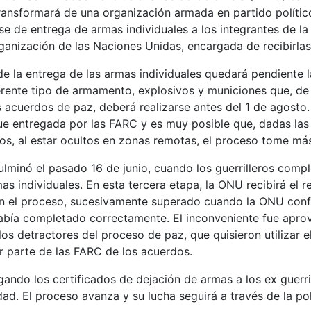
transformará de una organización armada en partido políti
ase de entrega de armas individuales a los integrantes de la
anización de las Naciones Unidas, encargada de recibirlas
 de la entrega de las armas individuales quedará pendiente 
erente tipo de armamento, explosivos y municiones que, de
acuerdos de paz, deberá realizarse antes del 1 de agosto.
ue entregada por las FARC y es muy posible que, dadas las 
os, al estar ocultos en zonas remotas, el proceso tome má
lminó el pasado 16 de junio, cuando los guerrilleros compl
as individuales. En esta tercera etapa, la ONU recibirá el 
n el proceso, sucesivamente superado cuando la ONU conf
abía completado correctamente. El inconveniente fue apr
los detractores del proceso de paz, que quisieron utilizar 
r parte de las FARC de los acuerdos.
gando los certificados de dejación de armas a los ex guerri
dad. El proceso avanza y su lucha seguirá a través de la pol