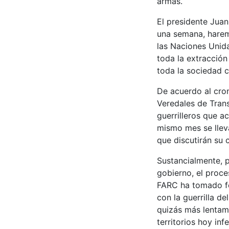
armas.
El presidente Juan
una semana, harem
las Naciones Unid
toda la extracción
toda la sociedad c
De acuerdo al cro
Veredales de Trans
guerrilleros que a
mismo mes se lleva
que discutirán su 
Sustancialmente, p
gobierno, el proce
FARC ha tomado fo
con la guerrilla d
quizás más lentame
territorios hoy in