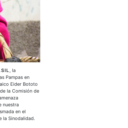
SIL
, la
Las Pampas en
aico Eider Bototo
 de la Comisión de
 amenaza
e nuestra
asmada en el
e la Sinodalidad.