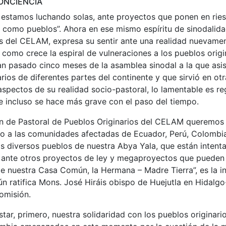
ONCIENCIA
estamos luchando solas, ante proyectos que ponen en ries
, como pueblos”. Ahora en ese mismo espíritu de sinodalid
os del CELAM, expresa su sentir ante una realidad nuevame
como crece la espiral de vulneraciones a los pueblos origin
n pasado cinco meses de la asamblea sinodal a la que asis
arios de diferentes partes del continente y que sirvió en ot
spectos de su realidad socio-pastoral, lo lamentable es reg
 e incluso se hace más grave con el paso del tiempo.
n de Pastoral de Pueblos Originarios del CELAM queremos 
o a las comunidades afectadas de Ecuador, Perú, Colombia 
s diversos pueblos de nuestra Abya Yala, que están intent
ir ante otros proyectos de ley y megaproyectos que pueden
 de nuestra Casa Común, la Hermana – Madre Tierra”, es la i
n ratifica Mons. José Hiráis obispo de Huejutla en Hidalg
omisión.
ar, primero, nuestra solidaridad con los pueblos originar