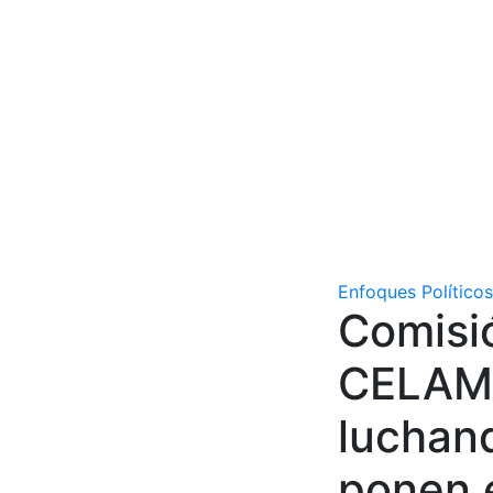
Enfoques Políticos
Comisió
CELAM:
luchand
ponen e