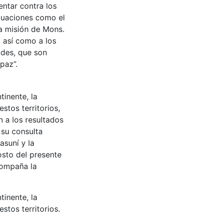
entar contra los
ituaciones como el
la misión de Mons.
 así como a los
des, que son
paz”.
tinente, la
stos territorios,
n a los resultados
 su consulta
asuní y la
osto del presente
compaña la
tinente, la
stos territorios.