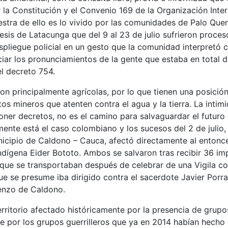
la Constitución y el Convenio 169 de la Organización Inter
estra de ello es lo vivido por las comunidades de Palo Qu
sis de Latacunga que del 9 al 23 de julio sufrieron proces
espliegue policial en un gesto que la comunidad interpretó
nciar los pronunciamientos de la gente que estaba en total 
l decreto 754.
 son principalmente agrícolas, por lo que tienen una posición
os mineros que atenten contra el agua y la tierra. La intim
oner decretos, no es el camino para salvaguardar el futuro
mente está el caso colombiano y los sucesos del 2 de julio
nicipio de Caldono – Cauca, afectó directamente al entonc
ndígena Eider Bototo. Ambos se salvaron tras recibir 36 im
 que se transportaban después de celebrar de una Vigila c
e se presume iba dirigido contra el sacerdote Javier Porra
renzo de Caldono.
rritorio afectado históricamente por la presencia de grupo
te por los grupos guerrilleros que ya en 2014 habían hecho