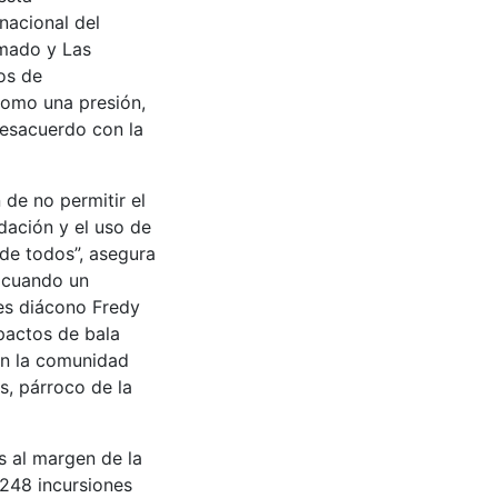
nacional del
emado y Las
os de
 como una presión,
desacuerdo con la
 de no permitir el
idación y el uso de
 de todos”, asegura
, cuando un
es diácono Fredy
pactos de bala
on la comunidad
s, párroco de la
s al margen de la
 248 incursiones