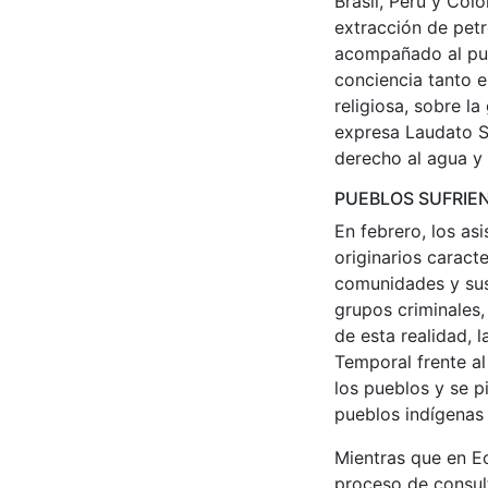
Brasil, Perú y Col
extracción de pet
acompañado al pueb
conciencia tanto e
religiosa, sobre l
expresa Laudato Si
derecho al agua y 
PUEBLOS SUFRIE
En febrero, los as
originarios caracte
comunidades y sus 
grupos criminales,
de esta realidad, 
Temporal frente al
los pueblos y se p
pueblos indígenas 
Mientras que en E
proceso de consult