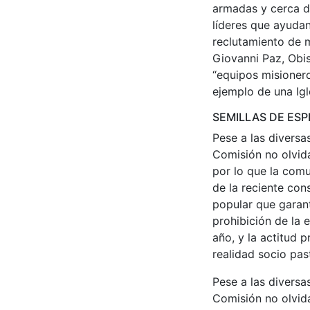
armadas y cerca de
líderes que ayudan
reclutamiento de m
Giovanni Paz, Obi
“equipos misioner
ejemplo de una Igl
SEMILLAS DE ES
Pese a las diversa
Comisión no olvida
por lo que la comu
de la reciente con
popular que garant
prohibición de la
año, y la actitud 
realidad socio past
Pese a las diversa
Comisión no olvida