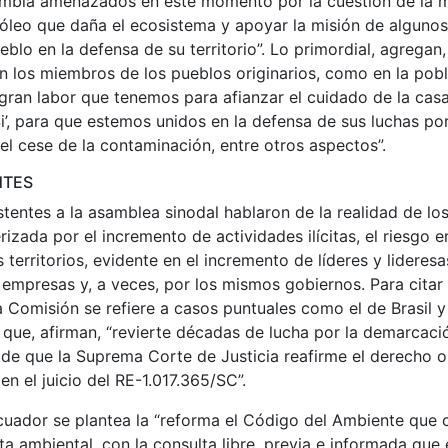
ombia amenazados en este momento por la cuestión de la mi
róleo que daña el ecosistema y apoyar la misión de alguno
lo en la defensa de su territorio”. Lo primordial, agregan,
n los miembros de los pueblos originarios, como en la pob
a gran labor que tenemos para afianzar el cuidado de la c
’, para que estemos unidos en la defensa de sus luchas por l
el cese de la contaminación, entre otros aspectos”.
NTES
istentes a la asamblea sinodal hablaron de la realidad de lo
rizada por el incremento de actividades ilícitas, el riesgo e
territorios, evidente en el incremento de líderes y lidere
 empresas y, a veces, por los mismos gobiernos. Para citar
la Comisión se refiere a casos puntuales como el de Brasil 
 que, afirman, “revierte décadas de lucha por la demarcació
ide que la Suprema Corte de Justicia reafirme el derecho or
en el juicio del RE-1.017.365/SC”.
cuador se plantea la “reforma el Código del Ambiente que 
a ambiental, con la consulta libre, previa e informada que 