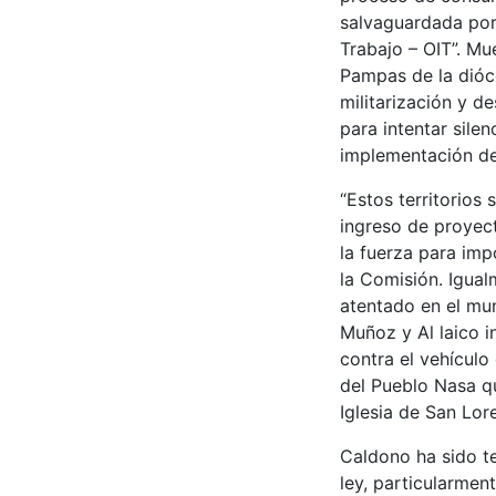
salvaguardada por 
Trabajo – OIT”. Mu
Pampas de la dióce
militarización y d
para intentar sile
implementación de
“Estos territorios
ingreso de proyect
la fuerza para imp
la Comisión. Igual
atentado en el mu
Muñoz y Al laico i
contra el vehículo
del Pueblo Nasa qu
Iglesia de San Lo
Caldono ha sido te
ley, particularmen