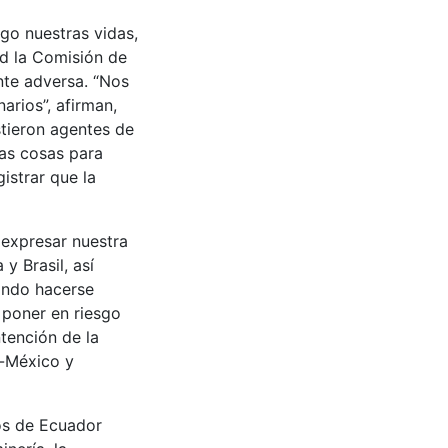
go nuestras vidas,
ad la Comisión de
nte adversa. “Nos
arios”, afirman,
tieron agentes de
ras cosas para
istrar que la
expresar nuestra
y Brasil, así
ando hacerse
 poner en riesgo
ntención de la
o-México y
ios de Ecuador