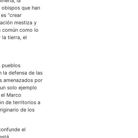
nería, la
s obispos que han
 es “crear
lación mestiza y
asa común como lo
a tierra, el
s pueblos
n la defensa de las
sas amenazados por
 un solo ejemplo
y el Marco
n de territorios a
iginario de los
confunde el
está