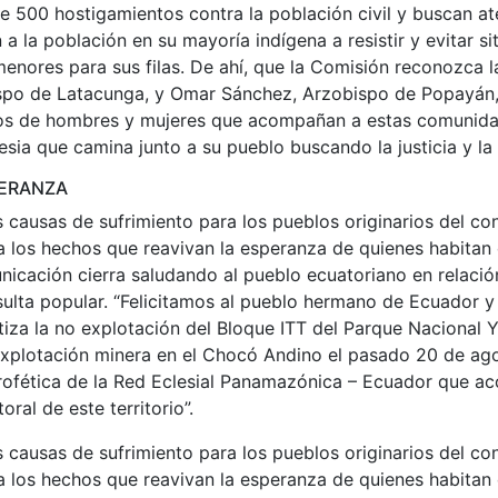
 500 hostigamientos contra la población civil y buscan at
 a la población en su mayoría indígena a resistir y evitar s
enores para sus filas. De ahí, que la Comisión reconozca 
spo de Latacunga, y Omar Sánchez, Arzobispo de Popayán,
os de hombres y mujeres que acompañan a estas comunida
esia que camina junto a su pueblo buscando la justicia y la 
PERANZA
s causas de sufrimiento para los pueblos originarios del con
 los hechos que reavivan la esperanza de quienes habitan e
nicación cierra saludando al pueblo ecuatoriano en relació
sulta popular. “Felicitamos al pueblo hermano de Ecuador y
iza la no explotación del Bloque ITT del Parque Nacional Y
 explotación minera en el Chocó Andino el pasado 20 de ag
profética de la Red Eclesial Panamazónica – Ecuador que a
oral de este territorio”.
s causas de sufrimiento para los pueblos originarios del con
 los hechos que reavivan la esperanza de quienes habitan e