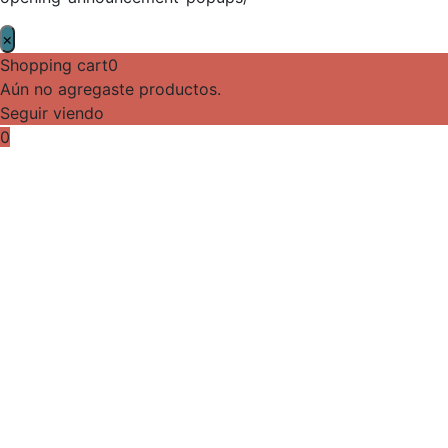
×
Shopping cart
0
Aún no agregaste productos.
Seguir viendo
0