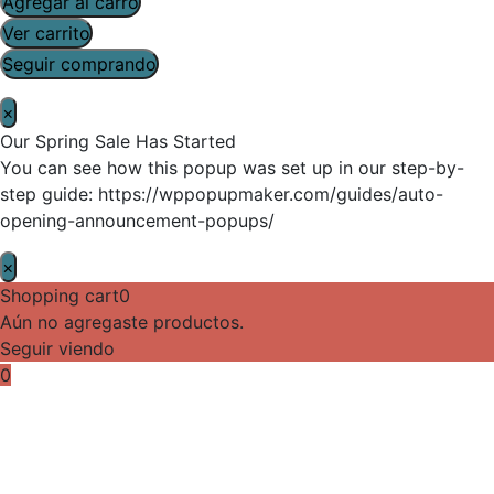
Agregar al carro
Ver carrito
Seguir comprando
×
Our Spring Sale Has Started
You can see how this popup was set up in our step-by-
step guide: https://wppopupmaker.com/guides/auto-
opening-announcement-popups/
×
Shopping cart
0
Aún no agregaste productos.
Seguir viendo
0