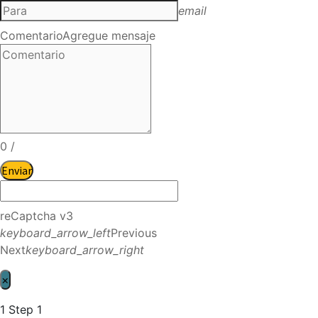
email
Comentario
Agregue mensaje
0
/
Enviar
reCaptcha v3
keyboard_arrow_left
Previous
Next
keyboard_arrow_right
×
1
Step 1