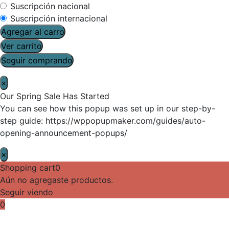
Suscripción nacional
Suscripción internacional
Agregar al carro
Ver carrito
Seguir comprando
×
Our Spring Sale Has Started
You can see how this popup was set up in our step-by-
step guide: https://wppopupmaker.com/guides/auto-
opening-announcement-popups/
×
Shopping cart
0
Aún no agregaste productos.
Seguir viendo
0