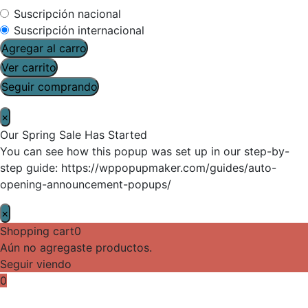
Suscripción nacional
Suscripción internacional
Agregar al carro
Ver carrito
Seguir comprando
×
Our Spring Sale Has Started
You can see how this popup was set up in our step-by-
step guide: https://wppopupmaker.com/guides/auto-
opening-announcement-popups/
×
Shopping cart
0
Aún no agregaste productos.
Seguir viendo
0