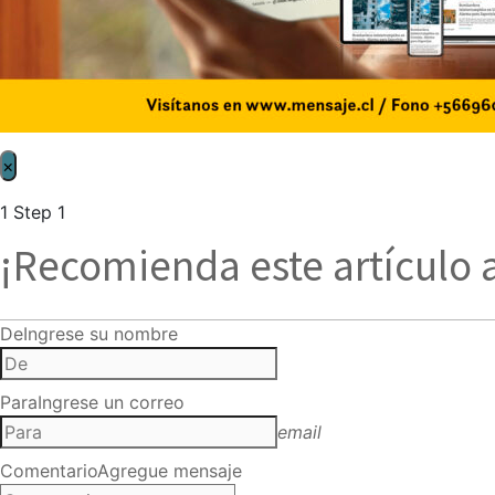
×
1
Step 1
¡Recomienda este artículo 
De
Ingrese su nombre
Para
Ingrese un correo
email
Comentario
Agregue mensaje