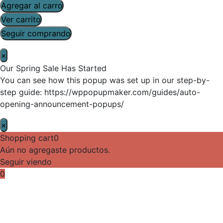
Agregar al carro
Ver carrito
Seguir comprando
×
Our Spring Sale Has Started
You can see how this popup was set up in our step-by-
step guide: https://wppopupmaker.com/guides/auto-
opening-announcement-popups/
×
Shopping cart
0
Aún no agregaste productos.
Seguir viendo
0