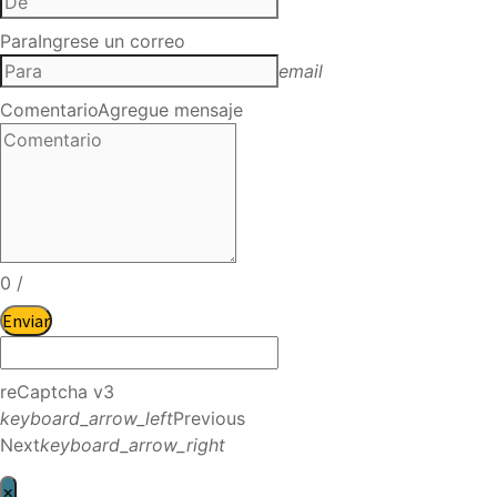
Para
Ingrese un correo
email
Comentario
Agregue mensaje
0
/
Enviar
reCaptcha v3
keyboard_arrow_left
Previous
Next
keyboard_arrow_right
×