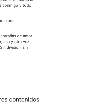
tás conmigo y todo
aración:
s entrañas de amor
, una y otra vez,
in división, sin
ros contenidos