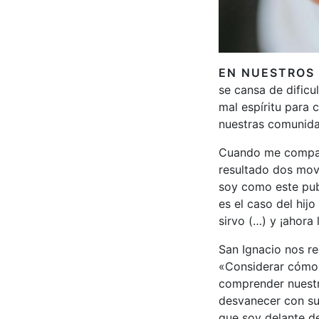
EN NUESTROS 
se cansa de dificu
mal espíritu para 
nuestras comunida
Cuando me compar
resultado dos mov
soy como este pub
es el caso del hij
sirvo (…) y ¡ahora 
San Ignacio nos re
«Considerar cómo 
comprender nuestr
desvanecer con su
que soy delante de