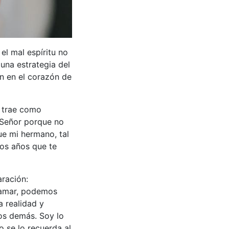
, el mal espíritu no
una estrategia del
ón en el corazón de
 trae como
 Señor porque no
ue mi hermano, tal
tos años que te
aración:
s amar, podemos
 realidad y
os demás. Soy lo
 se lo recuerda al