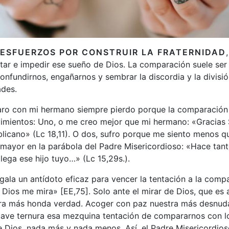
ESFUERZOS POR CONSTRUIR LA FRATERNIDAD
ltar e impedir ese sueño de Dios. La comparación suele ser 
confundirnos, engañarnos y sembrar la discordia y la divisi
des.
o con mi hermano siempre pierdo porque la comparación
imientos: Uno, o me creo mejor que mi hermano: «Gracias
licano» (Lc 18,11). O dos, sufro porque me siento menos q
o mayor en la parábola del Padre Misericordioso: «Hace tan
llega ese hijo tuyo…» (Lc 15,29s.).
gala un antídoto eficaz para vencer la tentación a la comp
Dios me mira» [EE,75]. Solo ante el mirar de Dios, que e
a más honda verdad. Acoger con paz nuestra más desnuda
ave ternura esa mezquina tentación de compararnos con l
 Dios, nada más y nada menos. Así, el Padre Misericordioso