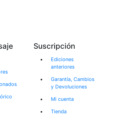
saje
Suscripción
Ediciones
anteriores
ores
Garantía, Cambios
cionados
y Devoluciones
tórico
Mi cuenta
Tienda