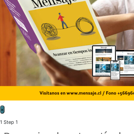
×
1
Step 1