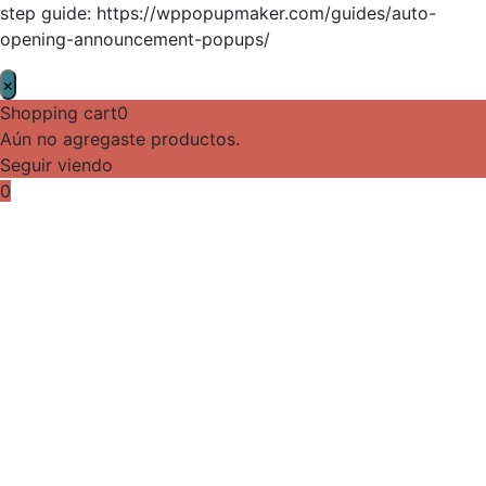
step guide: https://wppopupmaker.com/guides/auto-
opening-announcement-popups/
×
Shopping cart
0
Aún no agregaste productos.
Seguir viendo
0