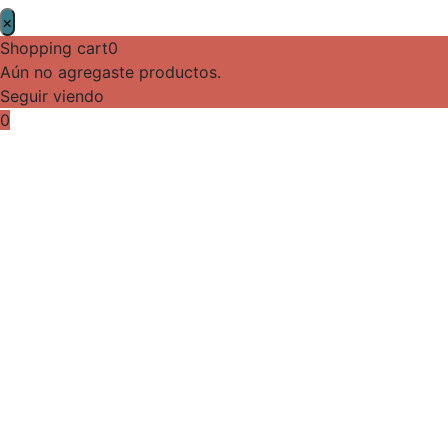
×
Shopping cart
0
Aún no agregaste productos.
Seguir viendo
0