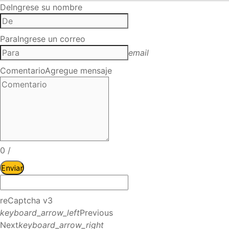
De
Ingrese su nombre
Para
Ingrese un correo
email
Comentario
Agregue mensaje
0
/
Enviar
reCaptcha v3
keyboard_arrow_left
Previous
Next
keyboard_arrow_right