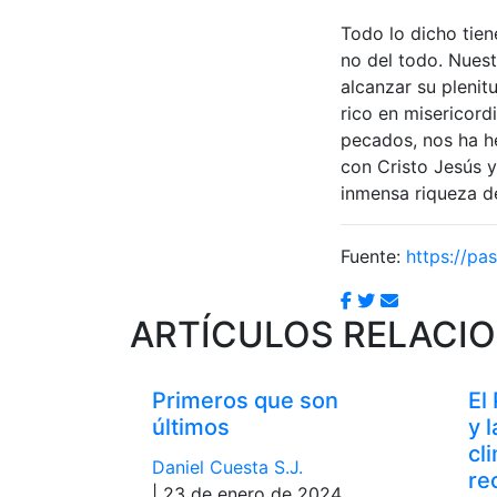
Todo lo dicho tien
no del todo. Nues
alcanzar su plenitu
rico en misericor
pecados, nos ha he
con Cristo Jesús y
inmensa riqueza de
Fuente:
https://pas
ARTÍCULOS RELACI
Primeros que son
El
últimos
y 
cl
Daniel Cuesta S.J.
re
| 23 de enero de 2024