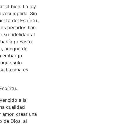
r el bien. La ley
ra cumplirla. Sin
rza del Espíritu.
tros pecados han
 su fidelidad al
había previsto
a, aunque de
in embargo
unque solo
 su hazaña es
spíritu.
vencido a la
una cualidad
r amor, crear una
o de Dios, al