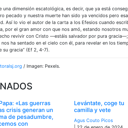
e una dimensión escatológica, es decir, que ya está conseg
tro pecado y nuestra muerte han sido ya vencidos pero esa 
d. Así lo vio el autor de la carta a los Efesios cuando escri
dia, por el gran amor con que nos amó, estando nosotros mu
cho revivir con Cristo —estáis salvador por pura gracia—;
 nos ha sentado en el cielo con él, para revelar en los tiem
 su gracia” (Ef 2, 4-7).
toralsj.org
/ Imagen: Pexels.
ONADOS
 Papa: «Las guerras
Levántate, coge tu
las crisis generan un
camilla y vete
ima de pesadumbre,
Agus Couto Picos
cemos con
| 22 de enero de 2024