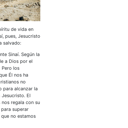
píritu de vida en
í, pues, Jesucristo
a salvado:
nte Sinaí. Según la
le a Dios por el
 Pero los
que Él nos ha
ristianos no
 para alcanzar la
Jesucristo. El
 nos regala con su
a para superar
o que no estamos