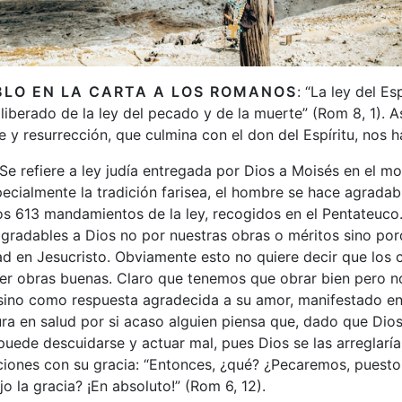
BLO EN LA CARTA A LOS ROMANOS
: “La ley del Es
 liberado de la ley del pecado y de la muerte” (Rom 8, 1). As
e y resurrección, que culmina con el don del Espíritu, nos h
. Se refiere a ley judía entregada por Dios a Moisés en el mo
specialmente la tradición farisea, el hombre se hace agradab
s 613 mandamientos de la ley, recogidos en el Pentateuco.
gradables a Dios no por nuestras obras o méritos sino por
d en Jesucristo. Obviamente esto no quiere decir que los c
r obras buenas. Claro que tenemos que obrar bien pero no
sino como respuesta agradecida a su amor, manifestado en 
ra en salud por si acaso alguien piensa que, dado que Dios
puede descuidarse y actuar mal, pues Dios se las arreglarí
ciones con su gracia: “Entonces, ¿qué? ¿Pecaremos, puest
ajo la gracia? ¡En absoluto!” (Rom 6, 12).