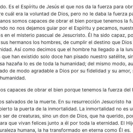
o. Es el Espíritu de Jesús el que nos da la fuerza para obra
 cuál era la voluntad de Dios, pero no le daba la fuerza pa
ianos somos capaces de obrar el bien porque tenemos la fue
ndo no nos dejamos guiar por el Espíritu y pecamos, nues
 en el misterio pascual de Jesucristo. Él ha sido capaz, por
 sus hermanos los hombres, de cumplir el destino que Dios 
nidad. Así como decimos que el hombre ha llegado a la lun
que han existido solo doce han pisado nuestro satélite, s
a hazaña lo es de toda la humanidad; del mismo modo, a
uado de modo agradable a Dios por su fidelidad y su amor,
 humanidad.
os capaces de obrar el bien porque tenemos la fuerza del E
s salvados de la muerte. En su resurrección Jesucristo ha 
ierto la puerta de la inmortalidad. La inmortalidad no es 
o ser de creaturas, sino un don de Dios, que ha querido, po
ara que vivan felices junto a él por toda la eternidad. El Hij
turaleza humana, la ha transformado en eterna como Él es.