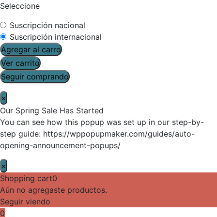
Seleccione
Suscripción nacional
Suscripción internacional
Agregar al carro
Ver carrito
Seguir comprando
×
Our Spring Sale Has Started
You can see how this popup was set up in our step-by-
step guide: https://wppopupmaker.com/guides/auto-
opening-announcement-popups/
×
Shopping cart
0
Aún no agregaste productos.
Seguir viendo
0