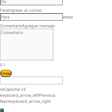
Para
Ingrese un correo
email
Comentario
Agregue mensaje
0
/
Enviar
reCaptcha v3
keyboard_arrow_left
Previous
Next
keyboard_arrow_right
×