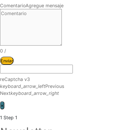
Comentario
Agregue mensaje
0
/
Enviar
reCaptcha v3
keyboard_arrow_left
Previous
Next
keyboard_arrow_right
×
1
Step 1