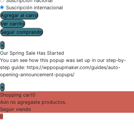
Suscripción nacional
Suscripción internacional
Agregar al carro
Ver carrito
Seguir comprando
×
Our Spring Sale Has Started
You can see how this popup was set up in our step-by-
step guide: https://wppopupmaker.com/guides/auto-
opening-announcement-popups/
×
Shopping cart
0
Aún no agregaste productos.
Seguir viendo
0