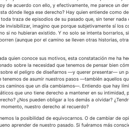
toy de acuerdo con ello, y efectivamente, me parece un de
asta dónde llega ese derecho? Hay quien entiende como der
r toda traza de episodios de su pasado que, sin tener nada
ide invisibilizar, imagino que porque subjetivamente sí los 
 si no hubieran existido. Y no solo se intenta borrarlos, s
borren (aunque por el camino se lleven otras historias, otr
da quien conoce sus motivos, esta constatación me ha he
xionado sobre la necesidad que tenemos de pensar bien c
Y sobre el peligro de diseñarnos —y querer presentar— un p
e tenemos de asumir nuestros pasos —también aquellos qu
los caminos que un día cambiamos—. Entiendo que hay lími
áticos que uno tiene derecho a mantener en su intimidad, 
derecho? ¿Nos pueden obligar a los demás a olvidar? ¿Ten
n momento, nuestro derecho al recuerdo?
nemos la posibilidad de equivocarnos. O de cambiar de opi
eno aprender de nuestro pasado. Si fuéramos más conscie