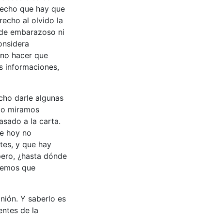
recho que hay que
echo al olvido la
 de embarazoso ni
considera
ino hacer que
as informaciones,
cho darle algunas
ómo miramos
asado a la carta.
e hoy no
tes, y que hay
pero, ¿hasta dónde
dremos que
nión. Y saberlo es
ntes de la