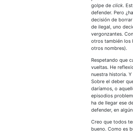
golpe de
click
. Es
defender. Pero ¿h
decisión de borra
de ilegal, uno dec
vergonzantes. Como
otros también los 
otros nombres).
Respetando que ca
vueltas. He refle
nuestra historia. 
Sobre el deber qu
daríamos, o aquel
episodios problem
ha de llegar ese 
defender, en algú
Creo que todos te
bueno. Como es bu