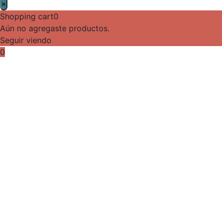
×
Shopping cart
0
Aún no agregaste productos.
Seguir viendo
0