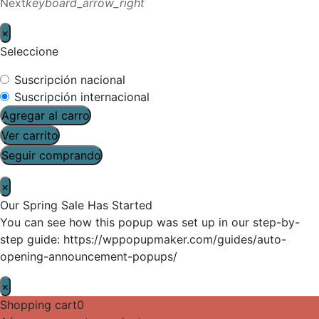
Next
keyboard_arrow_right
×
Seleccione
Suscripción nacional
Suscripción internacional
Agregar al carro
Ver carrito
Seguir comprando
×
Our Spring Sale Has Started
You can see how this popup was set up in our step-by-
step guide: https://wppopupmaker.com/guides/auto-
opening-announcement-popups/
×
Shopping cart
0