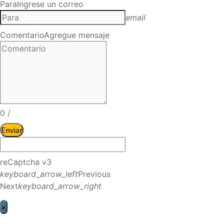
Para
Ingrese un correo
email
Comentario
Agregue mensaje
0
/
Enviar
reCaptcha v3
keyboard_arrow_left
Previous
Next
keyboard_arrow_right
×