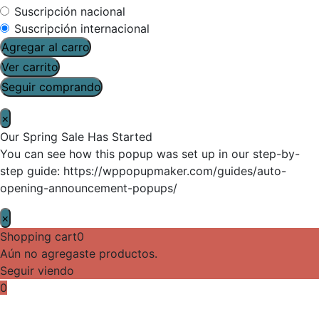
Suscripción nacional
Suscripción internacional
Agregar al carro
Ver carrito
Seguir comprando
×
Our Spring Sale Has Started
You can see how this popup was set up in our step-by-
step guide: https://wppopupmaker.com/guides/auto-
opening-announcement-popups/
×
Shopping cart
0
Aún no agregaste productos.
Seguir viendo
0