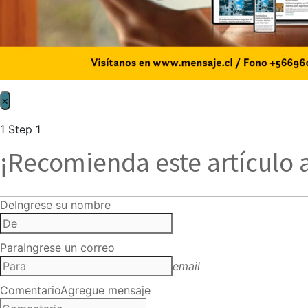
×
1
Step 1
¡Recomienda este artículo 
De
Ingrese su nombre
Para
Ingrese un correo
email
Comentario
Agregue mensaje