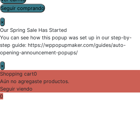
Seguir comprando
×
Our Spring Sale Has Started
You can see how this popup was set up in our step-by-
step guide: https://wppopupmaker.com/guides/auto-
opening-announcement-popups/
×
Shopping cart
0
Aún no agregaste productos.
Seguir viendo
0