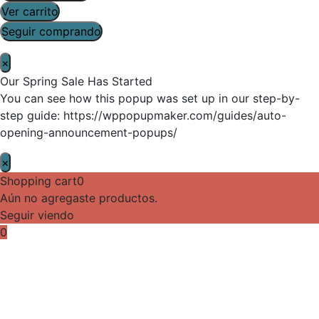
Ver carrito
Seguir comprando
×
Our Spring Sale Has Started
You can see how this popup was set up in our step-by-
step guide: https://wppopupmaker.com/guides/auto-
opening-announcement-popups/
×
Shopping cart
0
Aún no agregaste productos.
Seguir viendo
0