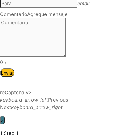
email
Comentario
Agregue mensaje
0
/
Enviar
reCaptcha v3
keyboard_arrow_left
Previous
Next
keyboard_arrow_right
×
1
Step 1