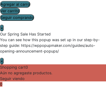
Agregar al carro
Ver carrito
Seguir comprando
×
Our Spring Sale Has Started
You can see how this popup was set up in our step-by-
step guide: https://wppopupmaker.com/guides/auto-
opening-announcement-popups/
×
Shopping cart
0
Aún no agregaste productos.
Seguir viendo
0