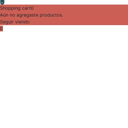
×
Shopping cart
0
Aún no agregaste productos.
Seguir viendo
0